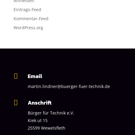
Anmelden
Eintrags-Feed
Kommentar-Feed
WordPress.org
Email

martin.lindner@buerger-fuer-technik.de
Anschrift

Bürger für Technik
e.V.
Kiek ut 15
25599 Wewelsfleth