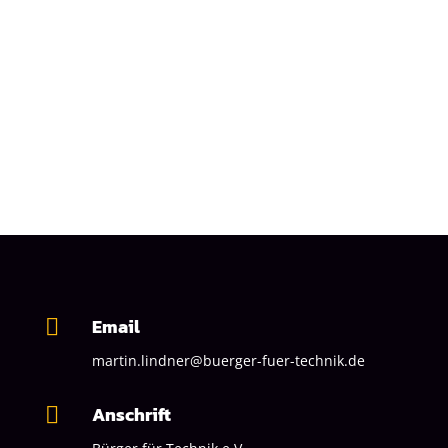
Email

martin.lindner@buerger-fuer-technik.de
Anschrift
