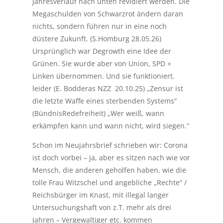
Jahresverlauf nach unten revidiert werden. Die
Megaschulden von Schwarzrot ändern daran
nichts, sondern führen nur in eine noch
düstere Zukunft. (S.Homburg 28.05.26)
Ursprünglich war Degrowth eine Idee der
Grünen. Sie wurde aber von Union, SPD +
Linken übernommen. Und sie funktioniert.
leider (E. Bodderas NZZ 20.10.25) „Zensur ist
die letzte Waffe eines sterbenden Systems“
(BündnisRedefreiheit) „Wer weiß, wann
erkämpfen kann und wann nicht, wird siegen.“
Schon im Neujahrsbrief schrieben wir: Corona
ist doch vorbei – ja, aber es sitzen nach wie vor
Mensch, die anderen geholfen haben, wie die
tolle Frau Witzschel und angebliche „Rechte“ /
Reichsbürger im Knast, mit illegal langer
Untersuchungshaft von z.T. mehr als drei
Jahren – Vergewaltiger etc. kommen