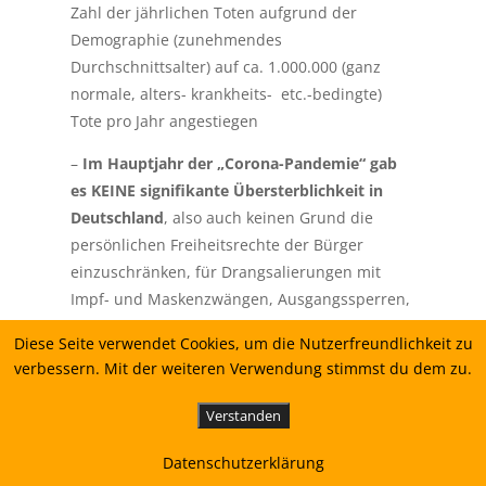
Zahl der jährlichen Toten aufgrund der
Demographie (zunehmendes
Durchschnittsalter) auf ca. 1.000.000 (ganz
normale, alters- krankheits- etc.-bedingte)
Tote pro Jahr angestiegen
–
Im Hauptjahr der „Corona-Pandemie“ gab
es KEINE signifikante Übersterblichkeit in
Deutschland
, also auch keinen Grund die
persönlichen Freiheitsrechte der Bürger
einzuschränken, für Drangsalierungen mit
Impf- und Maskenzwängen, Ausgangssperren,
insbesondere der Kinder und Alten und kein
Diese Seite verwendet Cookies, um die Nutzerfreundlichkeit zu
Grund unsere heimische Wirtschaft so zu
verbessern. Mit der weiteren Verwendung stimmst du dem zu.
schädigen und mehr als 1 Billion Corona-
Schulden aufzuhäufen.
Verstanden
– Dagegen gab es eine
massive
Datenschutzerklärung
Übersterblichkeit nach der „Corona-