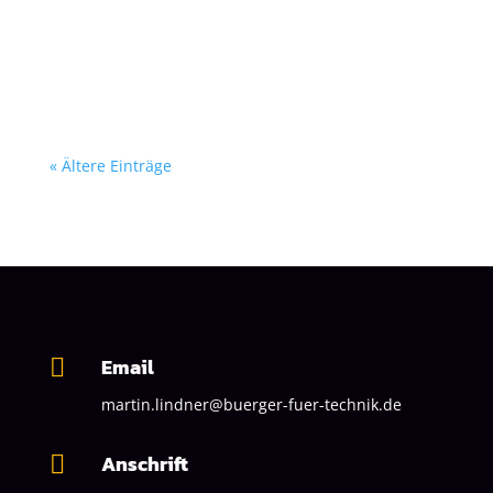
Genesene viel besser geschützt als Geimpfte,
Kinderimpfen () ist „verantwortungslos“,...
« Ältere Einträge
Email

martin.lindner@buerger-fuer-technik.de
Anschrift
