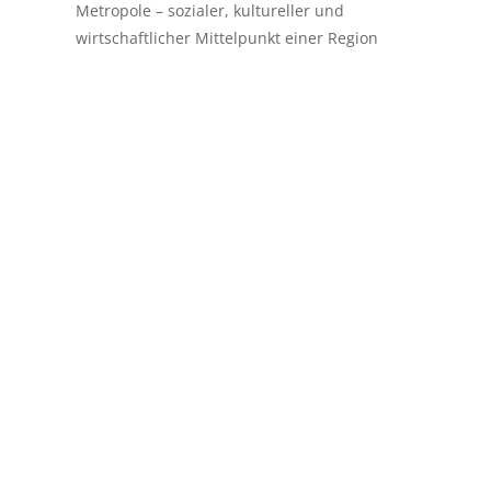
Metropole – sozialer, kultureller und
wirtschaftlicher Mittelpunkt einer Region
Betreff: Klima-DesinformationDatum:
16.02.2022 16:42 (GMT +01:00)Von: Dr. Hans
PennerAn: martin.lindner@buerger-fuer-
technik.de Kopie als Informationsangebot
Dipl.-Chem. Dr. rer. nat. Hans Penner, 76351
Linkenheim-Hochstetten Herrn Ronald
Barazon, Herausgeber des...