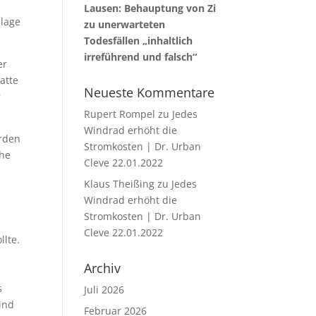
Lausen: Behauptung von Zi
nlage
zu unerwarteten
Todesfällen „inhaltlich
irreführend und falsch“
er
atte
Neueste Kommentare
r
Rupert Rompel
zu
Jedes
Windrad erhöht die
urden
Stromkosten | Dr. Urban
che
Cleve 22.01.2022
Klaus Theißing
zu
Jedes
Windrad erhöht die
Stromkosten | Dr. Urban
Cleve 22.01.2022
lte.
Archiv
e
s
Juli 2026
ind
Februar 2026