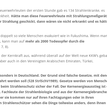
Feuerwehrleuten der ersten Stunde gab es 134 Strahlenkranke, es
nkheit.
Hätte man diese Feuerwehrleute mit Strahlungsmeßgerä
er Strahlung geschickt, dann wären sie nicht erkrankt und es hätt
doppelt so viele Menschen evakuiert wie in Fukushima. Wenn man
t, kann man auf
mehr als 2000 Todesopfer durch die
7, 8).
us der Kernkraft aus, während überall auf der Welt neue KKW’s geb
aber auch in den Vereinigten Arabischen Emiraten, Türkei,
besonders in Deutschland. Der Grund sind falsche Gesetze, mit de
ehrt werden soll (§28 StrlSchV
1989
). Gesetze werden von Mensc
eim Strahlenschutz sicher der Fall. Der Kernenergieausstieg ist 
. Fachleute der Strahlenbiologie und aus der Kernenergiebranche
aber sie kommen nur auf ihren Fachtagungen oder in ihren
n Strahlenschützer sehen die Dinge teilweise anders, denn ihnen