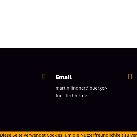
Email


martin.lindner@buerger-
fuer-technik.de
Diese Seite verwendet Cookies, um die Nutzerfreundlichkeit zu v