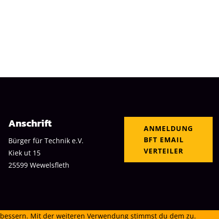
Anschrift
ANMELDUNG
BFT EMAIL
Bürger für Technik
e.V.
VERTEILER
Kiek ut 15
25599 Wewelsfleth
erbessern. Mit der weiteren Verwendung stimmst du dem zu.