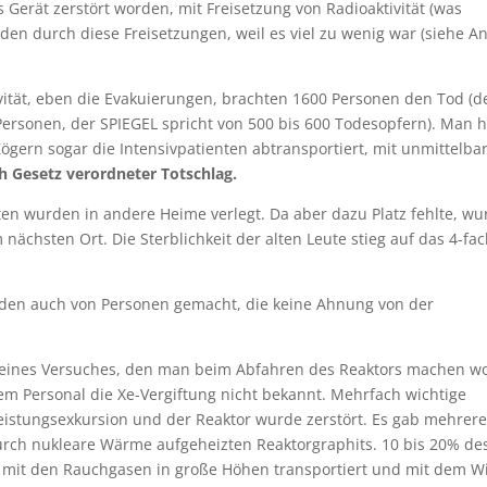
 Gerät zerstört worden, mit Freisetzung von Radioaktivität (was
den durch diese Freisetzungen, weil es viel zu wenig war (siehe A
ität, eben die Evakuierungen, brachten 1600 Personen den Tod (d
ersonen, der SPIEGEL spricht von 500 bis 600 Todesopfern). Man h
ern sogar die Intensivpatienten abtransportiert, mit unmittelba
ch Gesetz verordneter Totschlag.
ten wurden in andere Heime verlegt. Da aber dazu Platz fehlte, w
nächsten Ort. Die Sterblichkeit der alten Leute stieg auf das 4-fa
urden auch von Personen gemacht, die keine Ahnung von der
ines Versuches, den man beim Abfahren des Reaktors machen wol
m Personal die Xe-Vergiftung nicht bekannt. Mehrfach wichtige
Leistungsexkursion und der Reaktor wurde zerstört. Es gab mehrer
urch nukleare Wärme aufgeheizten Reaktorgraphits. 10 bis 20% de
d mit den Rauchgasen in große Höhen transportiert und mit dem W