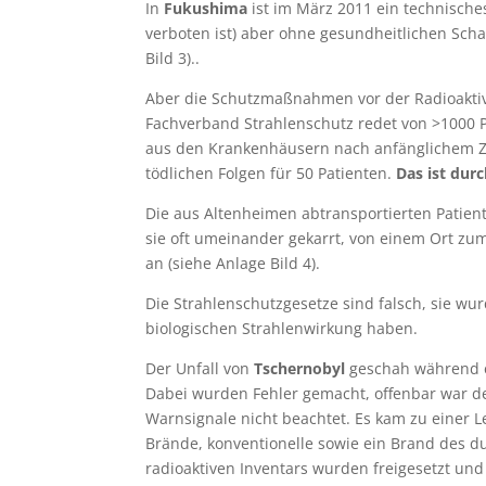
In
Fukushima
ist im März 2011 ein technisches
verboten ist) aber ohne gesundheitlichen Scha
Bild 3)..
Aber die Schutzmaßnahmen vor der Radioaktiv
Fachverband Strahlenschutz redet von >1000 P
aus den Krankenhäusern nach anfänglichem Zög
tödlichen Folgen für 50 Patienten.
Das ist dur
Die aus Altenheimen abtransportierten Patien
sie oft umeinander gekarrt, von einem Ort zum 
an (siehe Anlage Bild 4).
Die Strahlenschutzgesetze sind falsch, sie w
biologischen Strahlenwirkung haben.
Der Unfall von
Tschernobyl
geschah während e
Dabei wurden Fehler gemacht, offenbar war de
Warnsignale nicht beachtet. Es kam zu einer 
Brände, konventionelle sowie ein Brand des d
radioaktiven Inventars wurden freigesetzt un