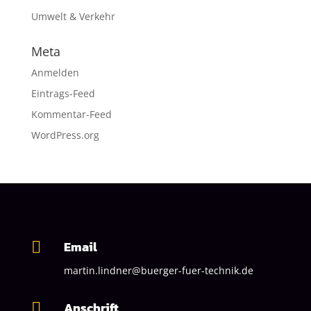
Umwelt & Verkehr
Meta
Anmelden
Eintrags-Feed
Kommentar-Feed
WordPress.org
Email

martin.lindner@buerger-fuer-technik.de
Anschrift
