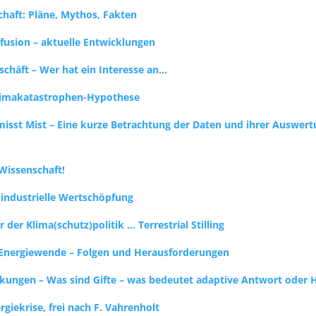
chaft: Pläne, Mythos, Fakten
fusion – aktuelle Entwicklungen
schäft – Wer hat ein Interesse an…
limakatastrophen-Hypothese
isst Mist – Eine kurze Betrachtung der Daten und ihrer Auswert
 Wissenschaft!
 industrielle Wertschöpfung
 der Klima(schutz)politik … Terrestrial Stilling
 Energiewende – Folgen und Herausforderungen
rkungen – Was sind Gifte – was bedeutet adaptive Antwort oder 
giekrise, frei nach F. Vahrenholt