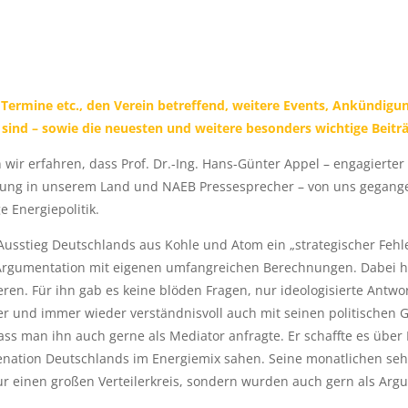
Termine etc., den Verein betreffend, weitere Events, Ankündigung
 sind – sowie die neuesten und weitere besonders wichtige Beiträ
wir erfahren, dass Prof. Dr.-Ing. Hans-Günter Appel – engagierter 
ung in unserem Land und NAEB Pressesprecher – von uns gegangen i
 Energiepolitik.
Ausstieg Deutschlands aus Kohle und Atom ein „strategischer Fehle
e Argumentation mit eigenen umfangreichen Berechnungen. Dabei ha
n. Für ihn gab es keine blöden Fragen, nur ideologisierte Antwor
r und immer wieder verständnisvoll auch mit seinen politischen 
dass man ihn auch gerne als Mediator anfragte. Er schaffte es üb
ienation Deutschlands im Energiemix sahen. Seine monatlichen seh
nur einen großen Verteilerkreis, sondern wurden auch gern als Arg