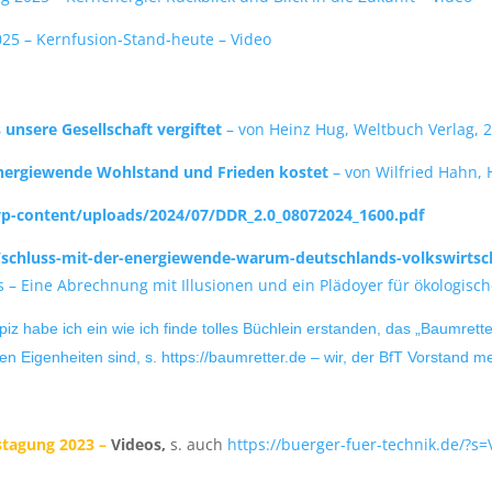
25 – Kernfusion-Stand-heute – Video
unsere Gesellschaft vergiftet
– von Heinz Hug, Weltbuch Verlag, 
Energiewende Wohlstand und Frieden kostet
– von Wilfried Hahn,
p-content/uploads/2024/07/DDR_2.0_08072024_1600.pdf
schluss-mit-der-energiewende-warum-deutschlands-volkswirtsch
rs – Eine Abrechnung mit Illusionen und ein Plädoyer für ökologis
 habe ich ein wie ich finde tolles Büchlein erstanden, das „Baumrette
ren Eigenheiten sind, s. https://baumretter.de – wir, der BfT Vorstand
stagung 2023 –
Videos,
s. auch
https://buerger-fuer-technik.de/?