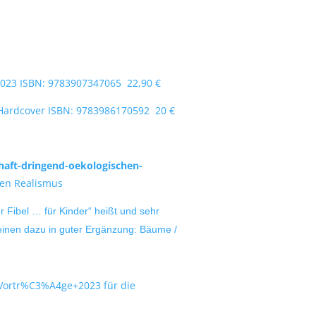
2023 ISBN: 9783907347065 22,90 €
 Hardcover ISBN: 9783986170592 20 €
aft-dringend-oekologischen-
chen Realismus
r Fibel … für Kinder“ heißt und sehr
 meinen dazu in guter Ergänzung: Bäume /
s=Vortr%C3%A4ge+2023 für die