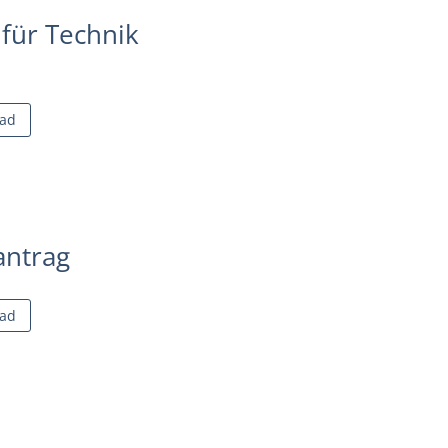
 für Technik
ad
ntrag
ad