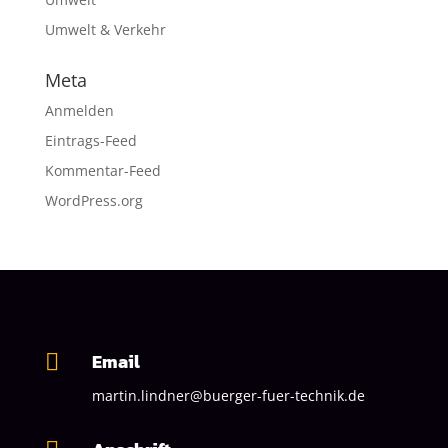
Umwelt & Verkehr
Meta
Anmelden
Eintrags-Feed
Kommentar-Feed
WordPress.org
Email

martin.lindner@buerger-fuer-technik.de