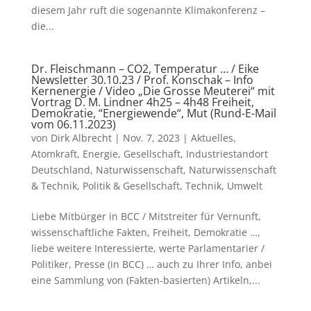
diesem Jahr ruft die sogenannte Klimakonferenz –
die...
Dr. Fleischmann – CO2, Temperatur … / Eike
Newsletter 30.10.23 / Prof. Konschak – Info
Kernenergie / Video „Die Grosse Meuterei“ mit
Vortrag D. M. Lindner 4h25 – 4h48 Freiheit,
Demokratie, “Energiewende“, Mut (Rund-E-Mail
vom 06.11.2023)
von
Dirk Albrecht
|
Nov. 7, 2023
|
Aktuelles
,
Atomkraft
,
Energie
,
Gesellschaft
,
Industriestandort
Deutschland
,
Naturwissenschaft
,
Naturwissenschaft
& Technik
,
Politik & Gesellschaft
,
Technik
,
Umwelt
Liebe Mitbürger in BCC / Mitstreiter für Vernunft,
wissenschaftliche Fakten, Freiheit, Demokratie …,
liebe weitere Interessierte, werte Parlamentarier /
Politiker, Presse (in BCC) … auch zu Ihrer Info, anbei
eine Sammlung von (Fakten-basierten) Artikeln,...