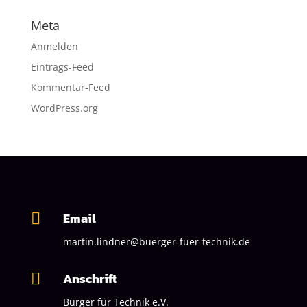
Meta
Anmelden
Eintrags-Feed
Kommentar-Feed
WordPress.org
Email

martin.lindner@buerger-fuer-technik.de
Anschrift

Bürger für Technik
e.V.